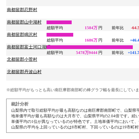
南都留郡忍野村
南都留郡山中湖村
総額平均
1584万
円
前年比
-64.
南都留郡鳴沢村
総額平均
1686万
円
前年比
+46.
南都留郡富士河口湖町
総額平均
5478万9444
円
前年比
+141.
北都留郡小菅村
北都留郡丹波山村
※総額平均がもっとも高い南巨摩郡南部町の棒グラフ幅を最長にしてい
統計分析
山梨県内で取引総額平均が最も高額なのは南巨摩郡南部町で、山梨県平
地単価平均が最も高額なのは大月市で、山梨県平均の2.04倍です。
単価平均の1位が異なっているのが特色です。土地単価平均において
山梨県の平均を上回っているのは8市町村、下回っているのは19市町