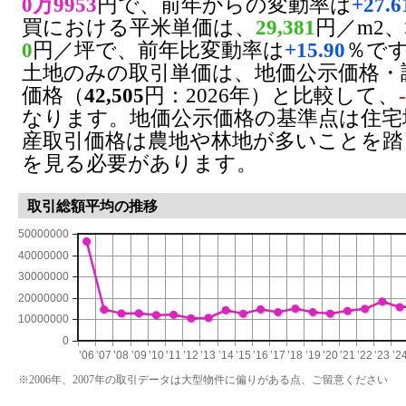
0万9953
円で、前年からの変動率は
+27.6
買における平米単価は、
29,381
円／m2
0
円／坪で、前年比変動率は
+15.90
％で
土地のみの取引単価は、地価公示価格・
価格（
42,505
円：2026年）と比較して、
なります。地価公示価格の基準点は住宅
産取引価格は農地や林地が多いことを踏
を見る必要があります。
取引総額平均の推移
50000000
40000000
30000000
20000000
10000000
0
’06
’07
’08
’09
’10
’11
’12
’13
’14
’15
’16
’17
’18
’19
’20
’21
’22
’23
’2
※2006年、2007年の取引データは大型物件に偏りがある点、ご留意ください