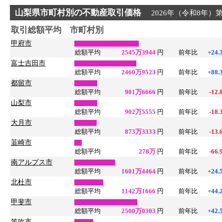
山梨県市町村別の不動産取引価格
2026年（令和8年）
取引総額平均 市町村別
甲府市
総額平均
2545万3944
円
前年比
+24.
富士吉田市
総額平均
2460万9523
円
前年比
+88.
都留市
総額平均
901万6666
円
前年比
-12.
山梨市
総額平均
902万5555
円
前年比
-18.
大月市
総額平均
873万3333
円
前年比
-13.
韮崎市
総額平均
278万
円
前年比
-66.
南アルプス市
総額平均
1601万4464
円
前年比
+24.
北杜市
総額平均
1142万1666
円
前年比
+44.
甲斐市
総額平均
2500万0303
円
前年比
+42.
笛吹市